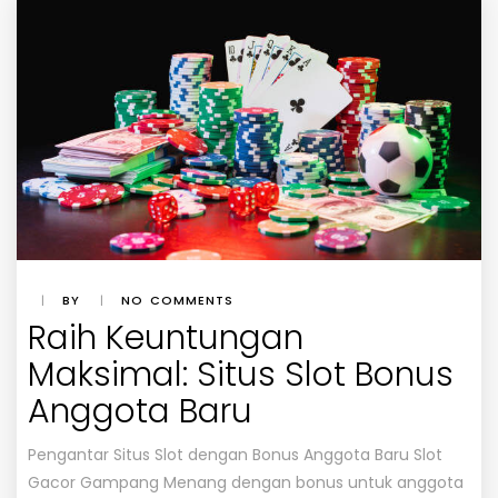
|
BY
|
NO COMMENTS
Raih Keuntungan
Maksimal: Situs Slot Bonus
Anggota Baru
Pengantar Situs Slot dengan Bonus Anggota Baru Slot
Gacor Gampang Menang dengan bonus untuk anggota