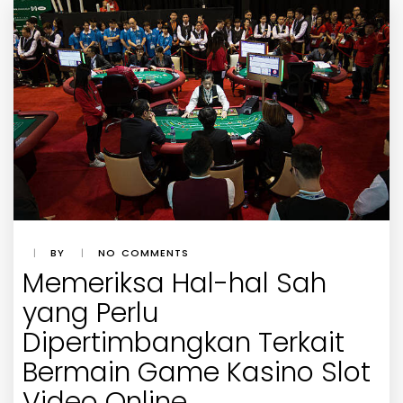
|
BY
|
NO COMMENTS
Memeriksa Hal-hal Sah
yang Perlu
Dipertimbangkan Terkait
Bermain Game Kasino Slot
Video Online