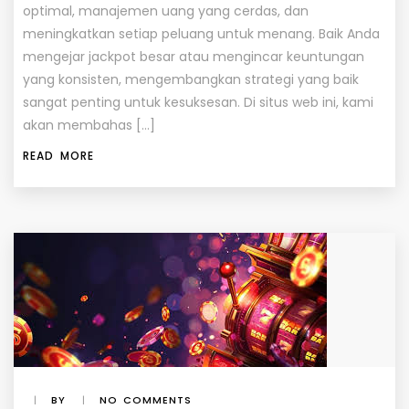
optimal, manajemen uang yang cerdas, dan
meningkatkan setiap peluang untuk menang. Baik Anda
mengejar jackpot besar atau mengincar keuntungan
yang konsisten, mengembangkan strategi yang baik
sangat penting untuk kesuksesan. Di situs web ini, kami
akan membahas […]
READ MORE
|
BY
|
NO COMMENTS