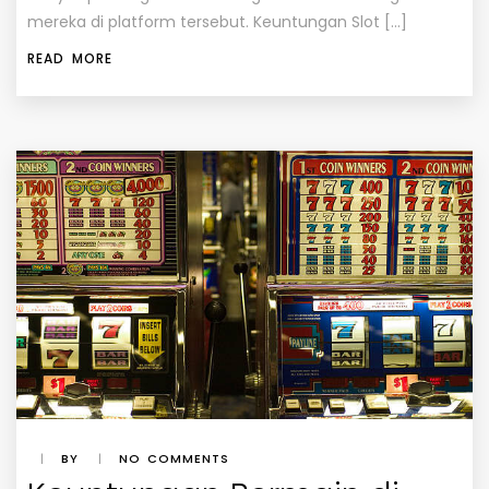
mereka di platform tersebut. Keuntungan Slot […]
READ MORE
|
BY
|
NO COMMENTS