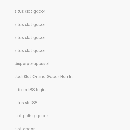
situs slot gacor
situs slot gacor
situs slot gacor
situs slot gacor
disparporapessel
Judi Slot Online Gacor Hari Ini
srikandi88 login
situs slot88
slot paling gacor
slot gacor