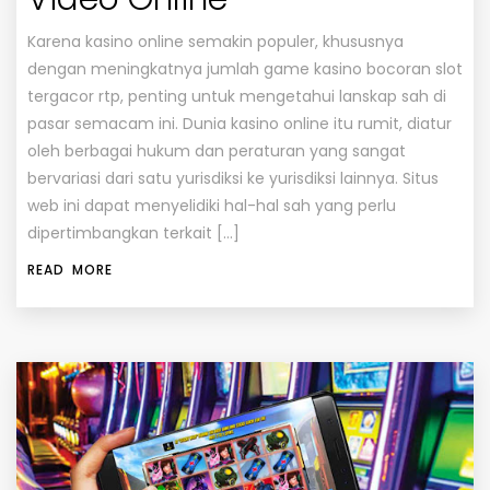
Karena kasino online semakin populer, khususnya
dengan meningkatnya jumlah game kasino bocoran slot
tergacor rtp, penting untuk mengetahui lanskap sah di
pasar semacam ini. Dunia kasino online itu rumit, diatur
oleh berbagai hukum dan peraturan yang sangat
bervariasi dari satu yurisdiksi ke yurisdiksi lainnya. Situs
web ini dapat menyelidiki hal-hal sah yang perlu
dipertimbangkan terkait […]
READ MORE