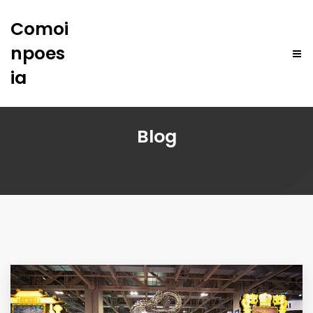
Comoi
npoes
ia
Blog