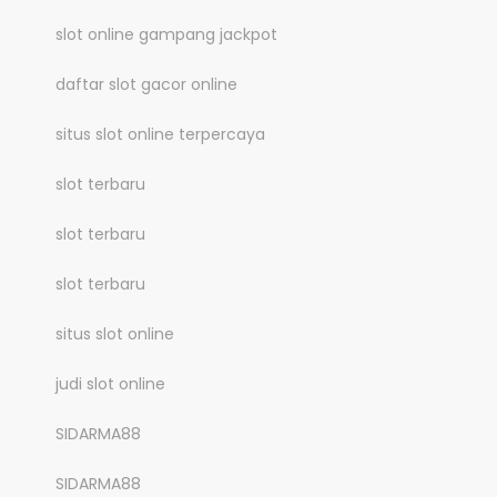
slot online gampang jackpot
daftar slot gacor online
situs slot online terpercaya
slot terbaru
slot terbaru
slot terbaru
situs slot online
judi slot online
SIDARMA88
SIDARMA88