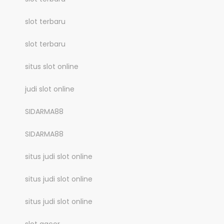
slot terbaru
slot terbaru
situs slot online
judi slot online
SIDARMA88
SIDARMA88
situs judi slot online
situs judi slot online
situs judi slot online