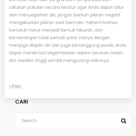
Lakukan pukulan secara teratur agar Anda dapat tidur
dan menyegarkan diri, jangan biarkan pikiran negatif
mengaburkan pikiran saat bermain. Pahami bahwa
bertaruh harus menjadi bentuk hiburan, dan
kemenangan tidak pernah pasti. Hanya dengan
menjaga disiplin diri dan juga bertanggung jawab, Anda
dapat menikmati kegembiraan dalam taruhan mesin
slot berisiko tinggi sambil mengurangi risikonya.
« Prev
CARI