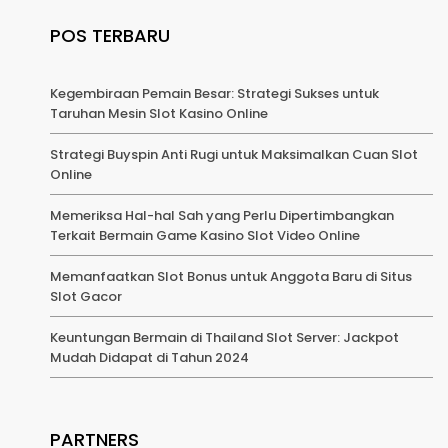
POS TERBARU
Kegembiraan Pemain Besar: Strategi Sukses untuk
Taruhan Mesin Slot Kasino Online
Strategi Buyspin Anti Rugi untuk Maksimalkan Cuan Slot
Online
Memeriksa Hal-hal Sah yang Perlu Dipertimbangkan
Terkait Bermain Game Kasino Slot Video Online
Memanfaatkan Slot Bonus untuk Anggota Baru di Situs
Slot Gacor
Keuntungan Bermain di Thailand Slot Server: Jackpot
Mudah Didapat di Tahun 2024
PARTNERS