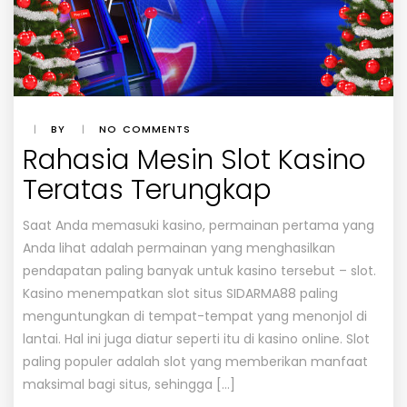
|
BY
|
NO COMMENTS
Rahasia Mesin Slot Kasino
Teratas Terungkap
Saat Anda memasuki kasino, permainan pertama yang
Anda lihat adalah permainan yang menghasilkan
pendapatan paling banyak untuk kasino tersebut – slot.
Kasino menempatkan slot situs SIDARMA88 paling
menguntungkan di tempat-tempat yang menonjol di
lantai. Hal ini juga diatur seperti itu di kasino online. Slot
paling populer adalah slot yang memberikan manfaat
maksimal bagi situs, sehingga […]