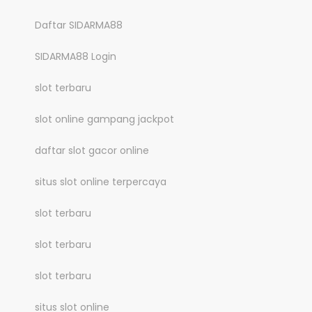
Daftar SIDARMA88
SIDARMA88 Login
slot terbaru
slot online gampang jackpot
daftar slot gacor online
situs slot online terpercaya
slot terbaru
slot terbaru
slot terbaru
situs slot online