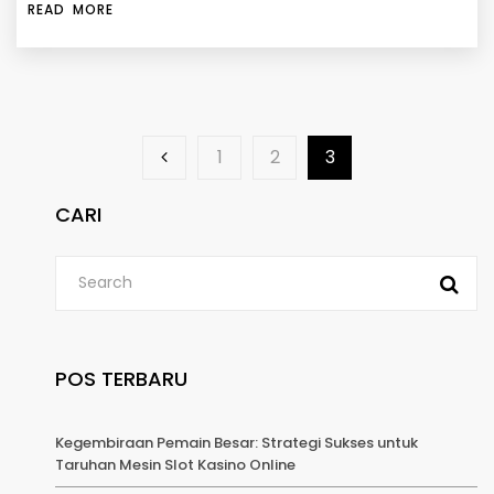
READ MORE
1
2
3
CARI
POS TERBARU
Kegembiraan Pemain Besar: Strategi Sukses untuk
Taruhan Mesin Slot Kasino Online